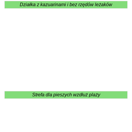
Działka z kazuarinami i bez rzędów leżaków
Strefa dla pieszych wzdłuż plaży