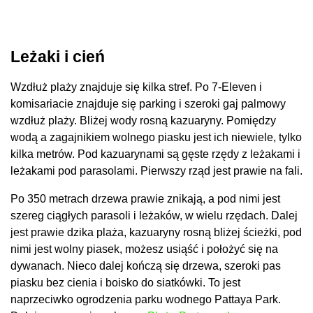
Leżaki i cień
Wzdłuż plaży znajduje się kilka stref. Po 7-Eleven i
komisariacie znajduje się parking i szeroki gaj palmowy
wzdłuż plaży. Bliżej wody rosną kazuaryny. Pomiędzy
wodą a zagajnikiem wolnego piasku jest ich niewiele, tylko
kilka metrów. Pod kazuarynami są gęste rzędy z leżakami i
leżakami pod parasolami. Pierwszy rząd jest prawie na fali.
Po 350 metrach drzewa prawie znikają, a pod nimi jest
szereg ciągłych parasoli i leżaków, w wielu rzędach. Dalej
jest prawie dzika plaża, kazuaryny rosną bliżej ścieżki, pod
nimi jest wolny piasek, możesz usiąść i położyć się na
dywanach. Nieco dalej kończą się drzewa, szeroki pas
piasku bez cienia i boisko do siatkówki. To jest
naprzeciwko ogrodzenia parku wodnego Pattaya Park.