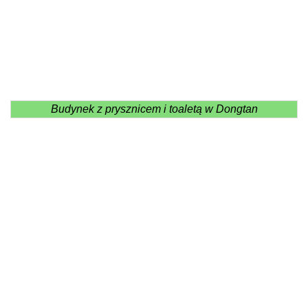
Budynek z prysznicem i toaletą w Dongtan