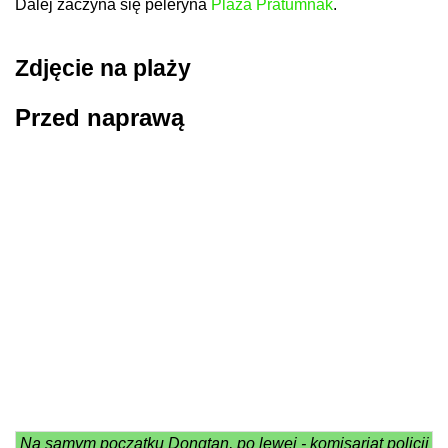
Dalej zaczyna się peleryna
Plaża Pratumnak
.
Zdjęcie na plaży
Przed naprawą
Na samym początku Dongtan, po lewej - komisariat policji