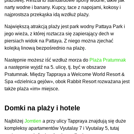
plażowej. Reszta to standardowe sporty wodne, takie jak
narty wodne i banany. Kupcy, tace z napojami, kokosy i
najprostsza przekąska idą wzdłuż plaży.
Największą atrakcją plaży jest park wodny Pattaya Park i
jego wieża, z której roztacza się zapierający dech w
piersiach widok na Pattaya. Z niego można zjechać
kolejką linową bezpośrednio na plażę.
Następnie możesz iść wzdłuż morza do
Plaża Pratumnak
a następnie wyjdź na 5. ulicę, tj. być w obszarze
Pratumnak. Między Tappraya a Welcome World Resort &
Spa «dzielnica gejów», obok Rabbit Resort rozważana jest
także plaża «im» miejsce.
Domki na plaży i hotele
Najbliżej
Jomtien
a przy ulicy Tappraya znajdują się duże
kompleksy apartamentów Vyutalay 7 i Vyutalay 5, tutaj