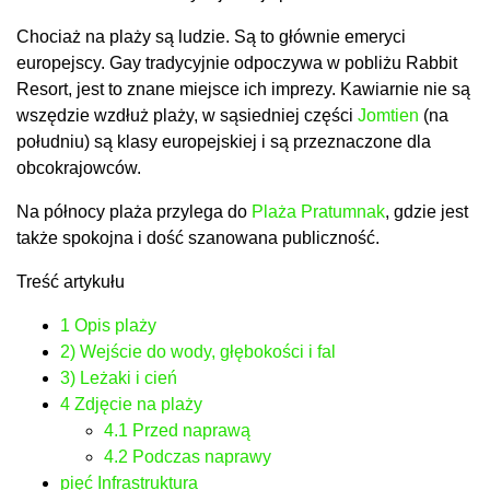
Chociaż na plaży są ludzie. Są to głównie emeryci
europejscy. Gay tradycyjnie odpoczywa w pobliżu Rabbit
Resort, jest to znane miejsce ich imprezy. Kawiarnie nie są
wszędzie wzdłuż plaży, w sąsiedniej części
Jomtien
(na
południu) są klasy europejskiej i są przeznaczone dla
obcokrajowców.
Na północy plaża przylega do
Plaża Pratumnak
, gdzie jest
także spokojna i dość szanowana publiczność.
Treść artykułu
1
Opis plaży
2)
Wejście do wody, głębokości i fal
3)
Leżaki i cień
4
Zdjęcie na plaży
4.1
Przed naprawą
4.2
Podczas naprawy
pięć
Infrastruktura