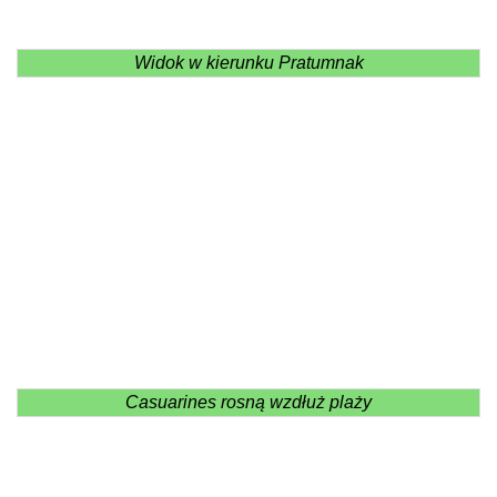
Widok w kierunku Pratumnak
Casuarines rosną wzdłuż plaży