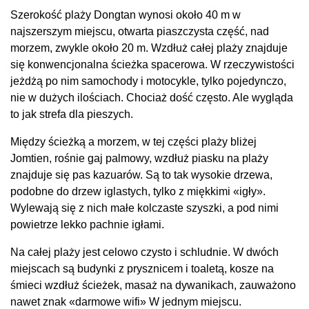
Szerokość plaży Dongtan wynosi około 40 m w
najszerszym miejscu, otwarta piaszczysta część, nad
morzem, zwykle około 20 m. Wzdłuż całej plaży znajduje
się konwencjonalna ścieżka spacerowa. W rzeczywistości
jeżdżą po nim samochody i motocykle, tylko pojedynczo,
nie w dużych ilościach. Chociaż dość często. Ale wygląda
to jak strefa dla pieszych.
Między ścieżką a morzem, w tej części plaży bliżej
Jomtien, rośnie gaj palmowy, wzdłuż piasku na plaży
znajduje się pas kazuarów. Są to tak wysokie drzewa,
podobne do drzew iglastych, tylko z miękkimi «igły».
Wylewają się z nich małe kolczaste szyszki, a pod nimi
powietrze lekko pachnie igłami.
Na całej plaży jest celowo czysto i schludnie. W dwóch
miejscach są budynki z prysznicem i toaletą, kosze na
śmieci wzdłuż ścieżek, masaż na dywanikach, zauważono
nawet znak «darmowe wifi» W jednym miejscu.