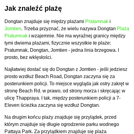
Jak znaleźć plażę
Dongtan znajduje się między plażami
Pratamnak
i
Jomtien
. Trzeba przyznać, że wielu nazywa Dongtan
Plaża
Pratumnak
i wzajemnie. Nie ma wyraźnej granicy między
tymi dwiema plażami, fizycznie wszystkie te plaże:
Pratumnak, Dongtan, Jomtien - jedna linia brzegowa. I
prosto, bez wklęsłości.
Najłatwiej dostać się do Dongtan z Jomtien - jeśli jedziesz
prosto wzdłuż Beach Road, Dongtan zaczyna się za
posterunkiem policji. To miejsce wygląda jak ostry zakręt w
stronę Beach Rd. w prawo, od strony morza i skręcając w
ulicę Thappraya. I tak, między posterunkiem policji a 7-
Eleven ścieżka zaczyna się wzdłuż Dongtan.
Na drugim końcu plaży znajduje się przylądek, przed
którym znajduje się długie ogrodzenie parku wodnego
Pattaya Park. Za przylądkiem znajduje się plaża