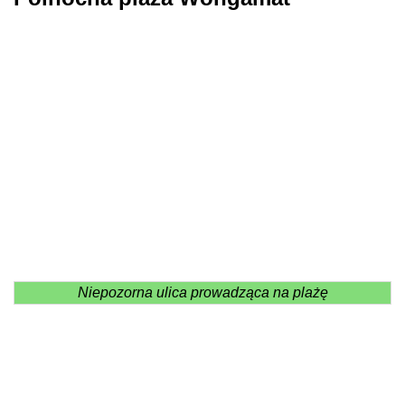
Niepozorna ulica prowadząca na plażę