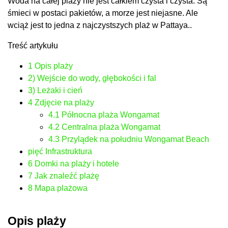
Woda na całej plaży nie jest całkiem czysta i czysta. Są
śmieci w postaci pakietów, a morze jest niejasne. Ale
wciąż jest to jedna z najczystszych plaż w Pattaya..
Treść artykułu
1
Opis plaży
2)
Wejście do wody, głębokości i fal
3)
Leżaki i cień
4
Zdjęcie na plaży
4.1
Północna plaża Wongamat
4.2
Centralna plaża Wongamat
4.3
Przylądek na południu Wongamat Beach
pięć
Infrastruktura
6
Domki na plaży i hotele
7
Jak znaleźć plażę
8
Mapa plażowa
Opis plaży