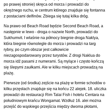
po prawej stronie) skręca od morza i prowadzi do
okrężnego ruchu, w centrum którego znajduje się fontanna
z postaciami delfinów. Zbiega się tutaj kilka dróg.
Na prawo od Beach Road będzie Second Beach Road, a
następnie w lewo - droga o nazwie North, prowadzi do
Sukhumvit. I właśnie na północy biegnie droga Naklya,
która biegnie równolegle do morza i prowadzi na targ
rybny, po czym obszar jest całkowicie
niezagospodarowany przez turystów. Z drogi Naklua do
morza idź pasami z numerami. Są mylące i często kończą
się ślepymi zaułkami. Ale w kilku miejscach prowadzą na
plażę.
Pierwsze (od środka) zejście na plażę w formie schodów o
kilku przęsłach znajduje się na końcu 22 alejek. 18. uliczka
prowadzi do restauracji Rim Talai Fish i hotelu Centara na
południowym krańcu Wongamat. Wzdłuż 16. alei można
przejść do wąskiego przejścia między dwoma płotami,