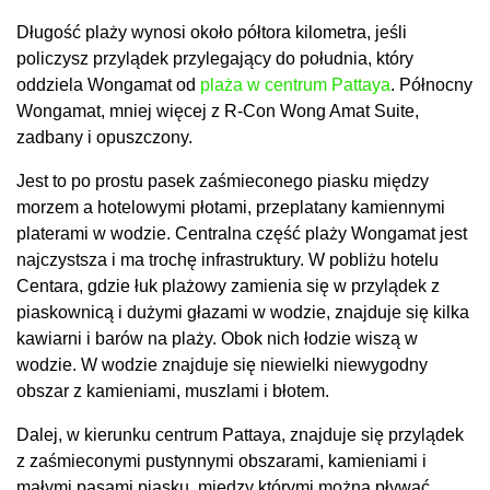
Długość plaży wynosi około półtora kilometra, jeśli
policzysz przylądek przylegający do południa, który
oddziela Wongamat od
plaża w centrum Pattaya
. Północny
Wongamat, mniej więcej z R-Con Wong Amat Suite,
zadbany i opuszczony.
Jest to po prostu pasek zaśmieconego piasku między
morzem a hotelowymi płotami, przeplatany kamiennymi
platerami w wodzie. Centralna część plaży Wongamat jest
najczystsza i ma trochę infrastruktury. W pobliżu hotelu
Centara, gdzie łuk plażowy zamienia się w przylądek z
piaskownicą i dużymi głazami w wodzie, znajduje się kilka
kawiarni i barów na plaży. Obok nich łodzie wiszą w
wodzie. W wodzie znajduje się niewielki niewygodny
obszar z kamieniami, muszlami i błotem.
Dalej, w kierunku centrum Pattaya, znajduje się przylądek
z zaśmieconymi pustynnymi obszarami, kamieniami i
małymi pasami piasku, między którymi można pływać.