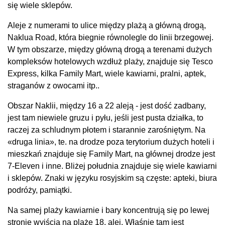
się wiele sklepów.
Aleje z numerami to ulice między plażą a główną drogą,
Naklua Road, która biegnie równolegle do linii brzegowej.
W tym obszarze, między główną drogą a terenami dużych
kompleksów hotelowych wzdłuż plaży, znajduje się Tesco
Express, kilka Family Mart, wiele kawiarni, pralni, aptek,
straganów z owocami itp..
Obszar Naklii, między 16 a 22 aleją - jest dość zadbany,
jest tam niewiele gruzu i pyłu, jeśli jest pusta działka, to
raczej za schludnym płotem i starannie zarośniętym. Na
«druga linia», te. na drodze poza terytorium dużych hoteli i
mieszkań znajduje się Family Mart, na głównej drodze jest
7-Eleven i inne. Bliżej południa znajduje się wiele kawiarni
i sklepów. Znaki w języku rosyjskim są częste: apteki, biura
podróży, pamiątki.
Na samej plaży kawiarnie i bary koncentrują się po lewej
stronie wyjścia na plażę 18. alei. Właśnie tam jest