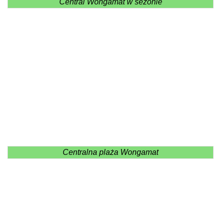
Central Wongamat w sezonie
Centralna plaża Wongamat