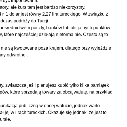
że być importowana.
ry, ale kurs tam jest bardzo niekorzystny.
r. 1 dolar jest równy 2,27 lira tureckiego. W związku z
odczas podróży do Turcji.
pośrednictwem poczty, banków lub oficjalnych punktów
które najczęściej działają nieformalnie. Często są to
 nie są kwotowane poza krajem, dlatego przy wyjeździe
any odwrotnej.
, zwłaszcza jeśli planujesz kupić tylko kilka pamiątek
epów, które sprzedają towary za obcą walutę, na przykład
unikacją publiczną w obcej walucie, jednak warto
jej w lirach tureckich. Okazuje się jednak, że jest to
ursie.