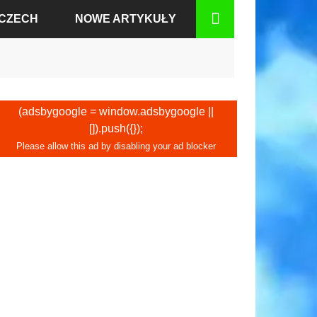
MCZECH
NOWE ARTYKUŁY
BADEN
(adsbygoogle = window.adsbygoogle ||
[]).push({});
RCIE
GU
IUM