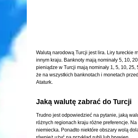
Walutą narodową Turcji jest lira. Liry turecki
innym kraju. Banknoty mają nominały 5, 10, 20, 
pieniądze w Turcji mają nominały 1, 5, 10, 25, 5
że na wszystkich banknotach i monetach przed
Ataturk.
Jaką walutę zabrać do Turcji
Trudno jest odpowiedzieć na pytanie, jaką walu
różnych regionach kraju różne preferencje. Na 
niemiecka. Ponadto niektóre obszary wolą dolar
również użyć na przykład rubli lub hrywien.