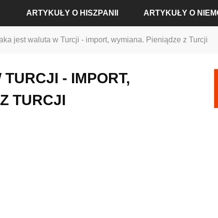
ARTYKUŁY O HISZPANII
ARTYKUŁY O NIE
aka jest waluta w Turcji - import, wymiana. Pieniądze z Turcji
ARTYKUŁY O ALICANTE
ARTYKUŁY O BADEN-
TURCJI - IMPORT,
ARTYKUŁY O BARCELONIE
ARTYKUŁY O BERLINIE
Z TURCJI
ARTYKUŁY O MADRYCIE
ARTYKUŁY O DREŹNIE
ARTYKUŁY O SEWILLI
ARTYKUŁY O FRANKFU
ARTYKUŁY O WALENCJI
ARTYKUŁY O HAMBUR
ARTYKUŁY O KOLONII
ARTYKUŁY O MONACH