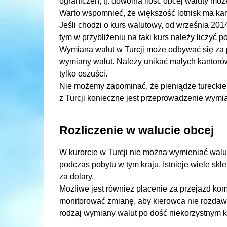
ograniczeń, tj. dowolna ilość obcej waluty mo
Warto wspomnieć, że większość lotnisk ma kanto
Jeśli chodzi o kurs walutowy, od września 2014 
tym w przybliżeniu na taki kurs należy liczyć p
Wymiana walut w Turcji może odbywać się za 
wymiany walut. Należy unikać małych kantorów, 
tylko oszuści.
Nie możemy zapominać, że pieniądze tureckie
z Turcji konieczne jest przeprowadzenie wymi
Rozliczenie w walucie obcej
W kurorcie w Turcji nie można wymieniać waluty
podczas pobytu w tym kraju. Istnieje wiele skl
za dolary.
Możliwe jest również płacenie za przejazd kom
monitorować zmianę, aby kierowca nie rozdawał 
rodzaj wymiany walut po dość niekorzystnym k