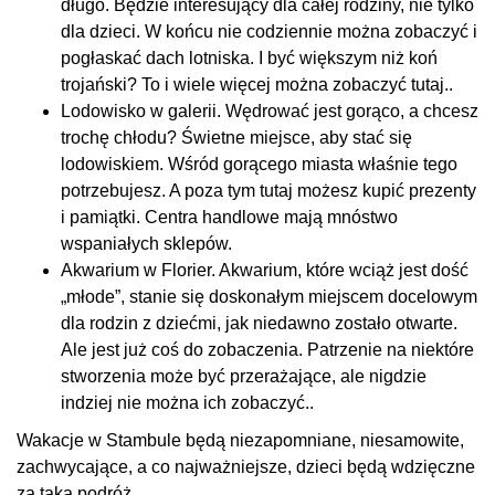
długo. Będzie interesujący dla całej rodziny, nie tylko
dla dzieci. W końcu nie codziennie można zobaczyć i
pogłaskać dach lotniska. I być większym niż koń
trojański? To i wiele więcej można zobaczyć tutaj..
Lodowisko w galerii. Wędrować jest gorąco, a chcesz
trochę chłodu? Świetne miejsce, aby stać się
lodowiskiem. Wśród gorącego miasta właśnie tego
potrzebujesz. A poza tym tutaj możesz kupić prezenty
i pamiątki. Centra handlowe mają mnóstwo
wspaniałych sklepów.
Akwarium w Florier. Akwarium, które wciąż jest dość
„młode”, stanie się doskonałym miejscem docelowym
dla rodzin z dziećmi, jak niedawno zostało otwarte.
Ale jest już coś do zobaczenia. Patrzenie na niektóre
stworzenia może być przerażające, ale nigdzie
indziej nie można ich zobaczyć..
Wakacje w Stambule będą niezapomniane, niesamowite,
zachwycające, a co najważniejsze, dzieci będą wdzięczne
za taką podróż.