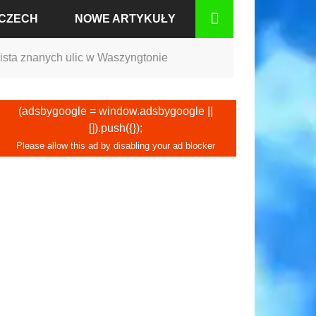
MCZECH
NOWE ARTYKUŁY
Lista znanych ulic w Waszyngtonie
BADEN
(adsbygoogle = window.adsbygoogle ||
[]).push({});
RCIE
GU
IUM