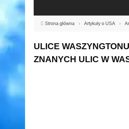
Strona główna
›
Artykuły o USA
›
A
ULICE WASZYNGTONU - 
ZNANYCH ULIC W WA