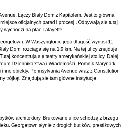
Avenue. Łączy Biały Dom z Kapitolem. Jest to główna
iejsce oficjalnych parad i procesji. Odbywają się tutaj
y wychodzi na plac Lafayette..
Georgetown. W Waszyngtonie jego długość wynosi 11
iały Dom, rozciąga się na 1,9 km. Na tej ulicy znajduje
Tutaj koncentrują się teatry amerykańskiej stolicy. Dalej
eum Dziennikarstwa i Wiadomości, Pomnik Marynarki
i inne obiekty. Pennsylvania Avenue wraz z Constitution
ny trójkąt. Znajdują się tam główne instytucje
abytków architektury. Brukowane ulice schodzą z brzegu
ieku. Georgetown słynie z drogich butików, prestiżowych