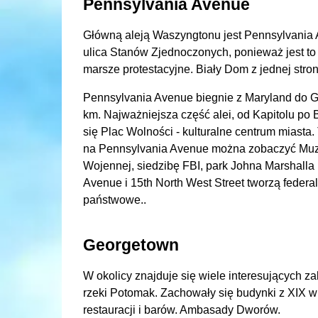
Pennsylvania Avenue
Główną aleją Waszyngtonu jest Pennsylvania 
ulica Stanów Zjednoczonych, ponieważ jest to m
marsze protestacyjne. Biały Dom z jednej stron
Pennsylvania Avenue biegnie z Maryland do 
km. Najważniejsza część alei, od Kapitolu po B
się Plac Wolności - kulturalne centrum miasta. 
na Pennsylvania Avenue można zobaczyć Muz
Wojennej, siedzibę FBI, park Johna Marshalla 
Avenue i 15th North West Street tworzą federal
państwowe..
Georgetown
W okolicy znajduje się wiele interesujących z
rzeki Potomak. Zachowały się budynki z XIX w
restauracji i barów. Ambasady Dworów.