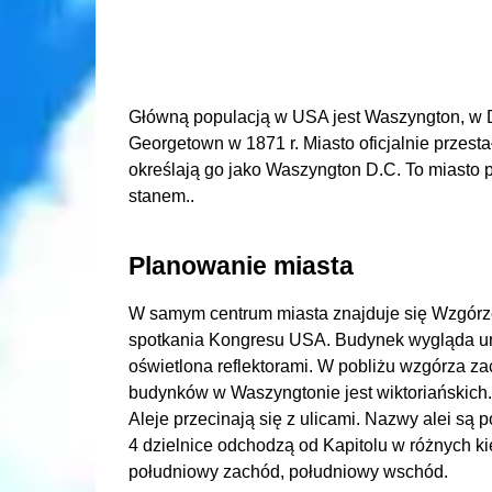
Główną populacją w USA jest Waszyngton, w D
Georgetown w 1871 r. Miasto oficjalnie przestał
określają go jako Waszyngton D.C. To miasto 
stanem..
Planowanie miasta
W samym centrum miasta znajduje się Wzgórze 
spotkania Kongresu USA. Budynek wygląda uro
oświetlona reflektorami. W pobliżu wzgórza za
budynków w Waszyngtonie jest wiktoriańskich.
Aleje przecinają się z ulicami. Nazwy alei s
4 dzielnice odchodzą od Kapitolu w różnych k
południowy zachód, południowy wschód.