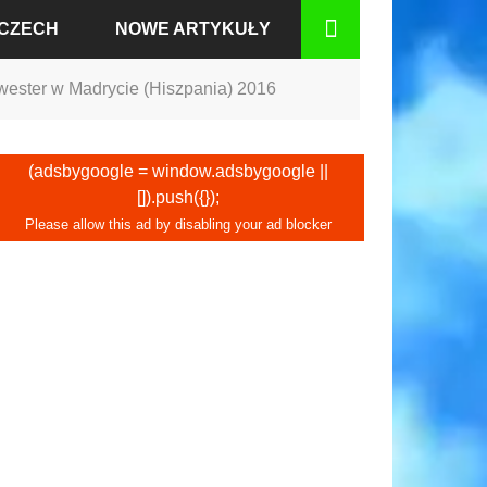
MCZECH
NOWE ARTYKUŁY
wester w Madrycie (Hiszpania) 2016
BADEN
(adsbygoogle = window.adsbygoogle ||
[]).push({});
RCIE
GU
IUM