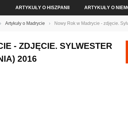
ARTYKUŁY O HISZPANII
ARTYKUŁY O NIE
›
Artykuły o Madrycie
›
Nowy Rok w Madrycie - zdjęcie. Syl
ARTYKUŁY O ALICANTE
ARTYKUŁY O BADEN-
E - ZDJĘCIE. SYLWESTER
ARTYKUŁY O BARCELONIE
ARTYKUŁY O BERLINIE
IA) 2016
ARTYKUŁY O MADRYCIE
ARTYKUŁY O DREŹNIE
ARTYKUŁY O SEWILLI
ARTYKUŁY O FRANKFU
ARTYKUŁY O WALENCJI
ARTYKUŁY O HAMBUR
ARTYKUŁY O KOLONII
ARTYKUŁY O MONACH