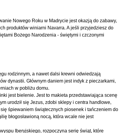
towanie Nowego Roku w Madrycie jest okazją do zabawy,
ch produktów winiarni Navarra. A jeśli przyjedziesz do
iętami Bożego Narodzenia - świętymi i czczonymi
gu rodzinnym, a nawet dalsi krewni odwiedzają
ków dynastii. Głównym daniem jest indyk z pieczarkami,
erniach w pobliżu domu.
i jest bielenie. Jest to makieta przedstawiająca scenę
ym urodził się Jezus, zdobi sklepy i centra handlowe,
 się śpiewaniem świątecznych piosenek i tańczeniem do
ię błogosławioną nocą, która wcale nie jest
yspu Iberyjskiego, rozpoczyna serię świąt, które