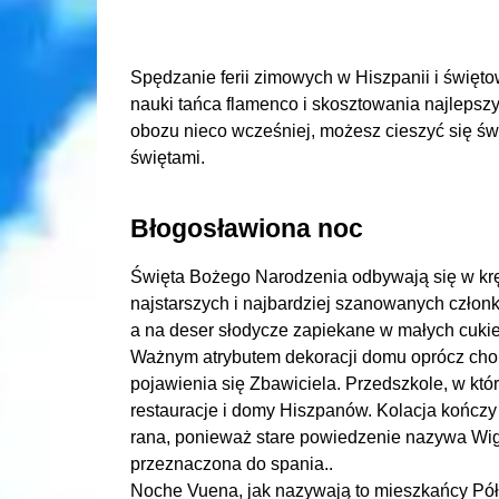
Spędzanie ferii zimowych w Hiszpanii i świę
nauki tańca flamenco i skosztowania najlepszy
obozu nieco wcześniej, możesz cieszyć się św
świętami.
Błogosławiona noc
Święta Bożego Narodzenia odbywają się w krę
najstarszych i najbardziej szanowanych człon
a na deser słodycze zapiekane w małych cuki
Ważnym atrybutem dekoracji domu oprócz choink
pojawienia się Zbawiciela. Przedszkole, w któr
restauracje i domy Hiszpanów. Kolacja kończy
rana, ponieważ stare powiedzenie nazywa Wigil
przeznaczona do spania..
Noche Vuena, jak nazywają to mieszkańcy Półw