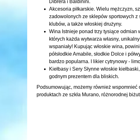
Dibrera i Baldinini.
Akcesoria piłkarskie. Wielu mężczyzn, s
zadowolonych ze sklepów sportowych z s
klubów, a także włoskiej drużyny.
Wina Istnieje ponad trzy tysiące odmian 
których każda wytwarza własny, unikaln
wspaniały! Kupując włoskie wina, powin
półsłodkie Amabile, słodkie Dolce i pół
bardzo popularna. I likier cytrynowy - lim
Kiełbasy i Sery Słynne włoskie kiełbaski
godnym prezentem dla bliskich.
Podsumowując, możemy również wspomnieć o b
produktach ze szkła Murano, różnorodnej biżuter