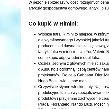
W sezonie sprzedaży w dość rozsądnych cenac
artykuły gospodarstwa domowego, antyki, biżute
Co kupić w Rimini:
Włoskie futra. Rimini to miejsce, w któ
ale wyrafinowanego i wysokiej jakości fu
producenci od dawna cieszą się sławą, z
fabryki futra w mieście - UniFur, Valerio 
cenie kupić odpowiedni model futra.
Odzież. Jednym z głównych miejsc zakup
d'Augusto z ogromną liczbą centrów han
projektantów: Dolce & Gabbana, Dior, M
Hugo Boss i wielu inne marki.
Oczywiście słynne włoskie buty. Najle
produkcyjne lub ich wyspecjalizowane sk
produktów i przyjemne zachwycenie cena
Prada, Fiorangelo, Nando Muzi, Moschino 