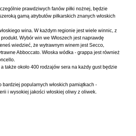
zczególnie prawdziwych fanów piłki nożnej, będzie
zeroką gamą atrybutów piłkarskich znanych włoskich
włoskiego wina. W każdym regionie jest wiele winnic, z
y produkt. Wybór win we Włoszech jest naprawdę
ieneś wiedzieć, że wytrawnym winem jest Secco,
wytrawne Abboccato. Włoska wódka - grappa jest również
oncello.
, a także około 400 rodzajów sera na każdy gust będzie
ardziej popularnych włoskich pamiątkach -
ii i wysokiej jakości włoskiej oliwy z oliwek.