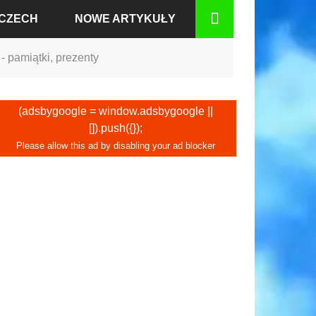
MCZECH
NOWE ARTYKUŁY
- pamiątki, prezenty
BADEN
(adsbygoogle = window.adsbygoogle ||
[]).push({});
RCIE
GU
IUM