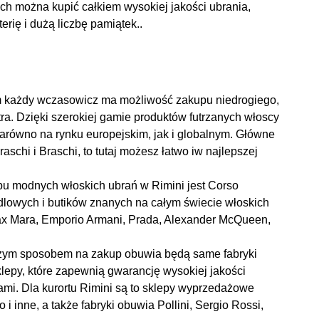
h można kupić całkiem wysokiej jakości ubrania,
rię i dużą liczbę pamiątek..
rym każdy wczasowicz ma możliwość zakupu niedrogiego,
tra. Dzięki szerokiej gamie produktów futrzanych włoscy
arówno na rynku europejskim, jak i globalnym. Główne
Braschi i Braschi, to tutaj możesz łatwo iw najlepszej
u modnych włoskich ubrań w Rimini jest Corso
dlowych i butików znanych na całym świecie włoskich
ax Mara, Emporio Armani, Prada, Alexander McQueen,
pszym sposobem na zakup obuwia będą same fabryki
lepy, które zapewnią gwarancję wysokiej jakości
mi. Dla kurortu Rimini są to sklepy wyprzedażowe
i inne, a także fabryki obuwia Pollini, Sergio Rossi,