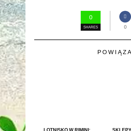
0
0
SHARES
POWIĄZ
LOTNISKO W RIMINI:
SKLEPY