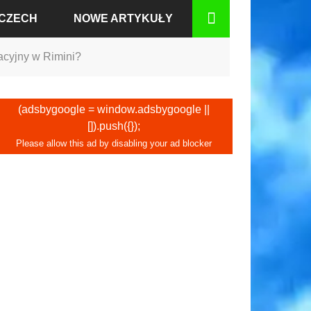
MCZECH
NOWE ARTYKUŁY
acyjny w Rimini?
BADEN
(adsbygoogle = window.adsbygoogle ||
[]).push({});
RCIE
GU
IUM