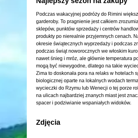
Najlepszy sezon na zakupy
Podczas wakacyjnej podróży do Rimini większoś
garderoby. To pragnienie jest całkiem zrozumia
sklepów, punktów sprzedaży i centrów handl
produkty po nierealnie przyjemnych cenach. 
okresie świątecznych wyprzedaży i podczas zm
podczas świąt noworocznych we włoskim kurorc
nawet śnieg i mróz, ale głównie temperatura po
mogą być niewygodne, dlatego na takie wyciecz
Zima to doskonała pora na relaks w hotelach s
biologicznej oparte na lokalnych wodach terma
wycieczki do Rzymu lub Wenecji o tej porze ro
na ulicach najbardziej znanych miast jest zna
spacer i podziwianie wspaniałych widoków.
Zdjęcia