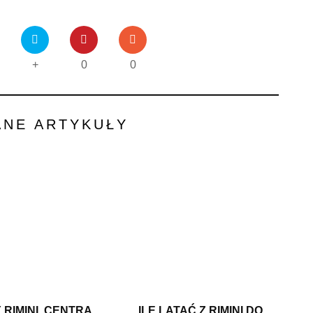
+
0
0
ANE ARTYKUŁY
 RIMINI. CENTRA
ILE LATAĆ Z RIMINI DO