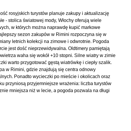
ć rosyjskich turystów planuje zakupy i aktualizację
łe - stolica światowej mody, Włochy oferują wiele
owych, w których można naprawdę kupić markowe
Najlepszy sezon zakupów w Rimini rozpoczyna się w
iany letnich kolekcji na zimowe i odwrotnie. Pogoda
ie jest dość nieprzewidywalna. Oldtimery pamiętają
wietrza waha się wokół +10 stopni. Silne wiatry w zimie
ki warto przygotować gęstą wiatrówkę i ciepły szalik.
pa w Rimini, gdzie znajdują się centra odnowy
lnych. Ponadto wycieczki po mieście i okolicach oraz
ku przyniosą przyjemniejsze wrażenia: liczba turystów
cznie mniejsza niż w lecie, a pogoda pozwala na długi