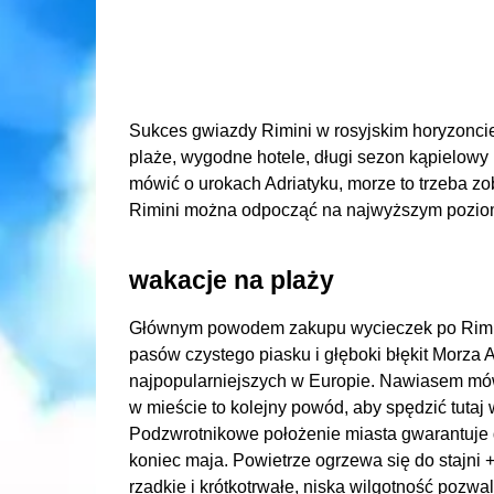
Sukces gwiazdy Rimini w rosyjskim horyzoncie
plaże, wygodne hotele, długi sezon kąpielowy 
mówić o urokach Adriatyku, morze to trzeba zob
Rimini można odpocząć na najwyższym pozio
wakacje na plaży
Głównym powodem zakupu wycieczek po Rimini
pasów czystego piasku i głęboki błękit Morza A
najpopularniejszych w Europie. Nawiasem mówi
w mieście to kolejny powód, aby spędzić tutaj 
Podzwrotnikowe położenie miasta gwarantuje 
koniec maja. Powietrze ogrzewa się do stajni 
rzadkie i krótkotrwałe, niska wilgotność po