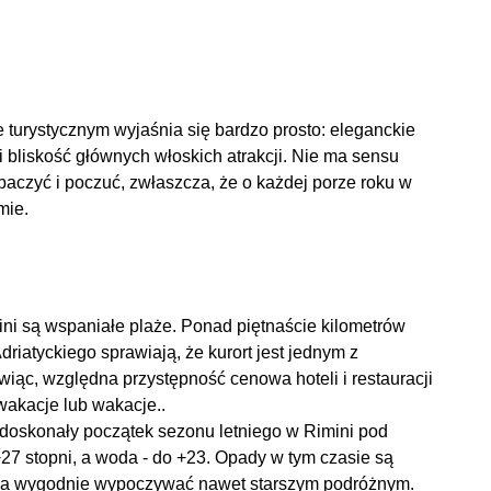
 turystycznym wyjaśnia się bardzo prosto: eleganckie
i bliskość głównych włoskich atrakcji. Nie ma sensu
aczyć i poczuć, zwłaszcza, że ​​o każdej porze roku w
mie.
 są wspaniałe plaże. Ponad piętnaście kilometrów
driatyckiego sprawiają, że kurort jest jednym z
ąc, względna przystępność cenowa hoteli i restauracji
wakacje lub wakacje..
doskonały początek sezonu letniego w Rimini pod
+27 stopni, a woda - do +23. Opady w tym czasie są
zwala wygodnie wypoczywać nawet starszym podróżnym.