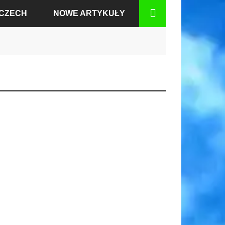
MCZECH
NOWE ARTYKUŁY
BADEN
RCIE
GU
IUM