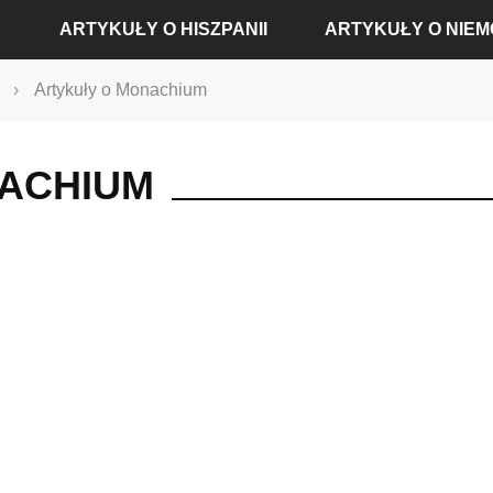
ARTYKUŁY O HISZPANII
ARTYKUŁY O NIE
›
Artykuły o Monachium
ARTYKUŁY O ALICANTE
ARTYKUŁY O BADEN-
ARTYKUŁY O BARCELONIE
ARTYKUŁY O BERLINIE
ACHIUM
ARTYKUŁY O MADRYCIE
ARTYKUŁY O DREŹNIE
ARTYKUŁY O SEWILLI
ARTYKUŁY O FRANKFU
ARTYKUŁY O WALENCJI
ARTYKUŁY O HAMBUR
ARTYKUŁY O KOLONII
ARTYKUŁY O MONACH