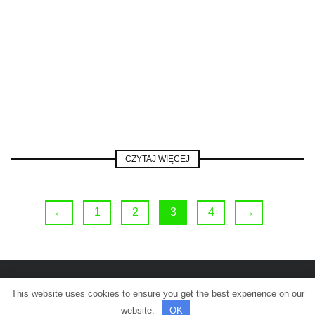
CZYTAJ WIĘCEJ
←
1
2
3
4
→
This website uses cookies to ensure you get the best experience on our
© Wszelkie prawa zastrzeżone.
website.
OK