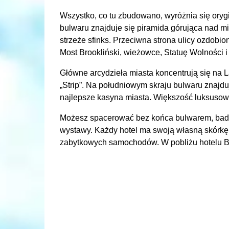
Wszystko, co tu zbudowano, wyróżnia się ory
bulwaru znajduje się piramida górująca nad mi
strzeże sfinks. Przeciwna strona ulicy ozdob
Most Brookliński, wieżowce, Statuę Wolności i 
Główne arcydzieła miasta koncentrują się na 
„Strip”. Na południowym skraju bulwaru znajd
najlepsze kasyna miasta. Większość luksusowy
Możesz spacerować bez końca bulwarem, badają
wystawy. Każdy hotel ma swoją własną skórkę
zabytkowych samochodów. W pobliżu hotelu Be