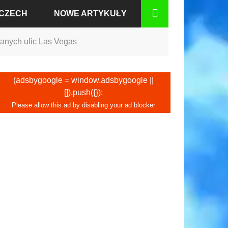
MCZECH
NOWE ARTYKUŁY
znanych ulic Las Vegas
BADEN
(adsbygoogle = window.adsbygoogle ||
[]).push({});
RCIE
GU
IUM