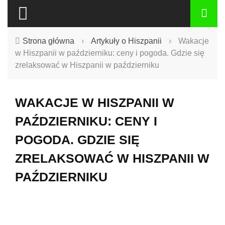
Strona główna
›
Artykuły o Hiszpanii
›
Wakacje
w Hiszpanii w październiku: ceny i pogoda. Gdzie się
zrelaksować w Hiszpanii w październiku
WAKACJE W HISZPANII W
PAŹDZIERNIKU: CENY I
POGODA. GDZIE SIĘ
ZRELAKSOWAĆ W HISZPANII W
PAŹDZIERNIKU