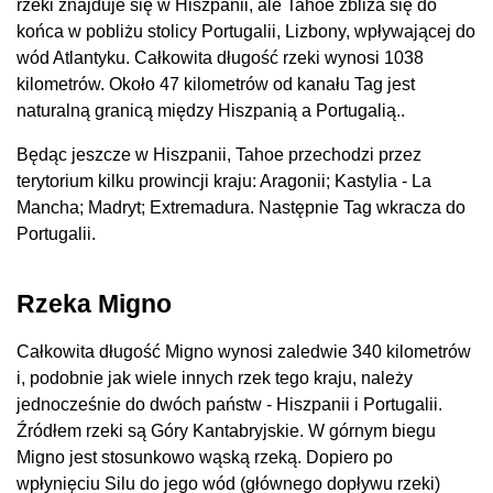
rzeki znajduje się w Hiszpanii, ale Tahoe zbliża się do
końca w pobliżu stolicy Portugalii, Lizbony, wpływającej do
wód Atlantyku. Całkowita długość rzeki wynosi 1038
kilometrów. Około 47 kilometrów od kanału Tag jest
naturalną granicą między Hiszpanią a Portugalią..
Będąc jeszcze w Hiszpanii, Tahoe przechodzi przez
terytorium kilku prowincji kraju: Aragonii; Kastylia - La
Mancha; Madryt; Extremadura. Następnie Tag wkracza do
Portugalii.
Rzeka Migno
Całkowita długość Migno wynosi zaledwie 340 kilometrów
i, podobnie jak wiele innych rzek tego kraju, należy
jednocześnie do dwóch państw - Hiszpanii i Portugalii.
Źródłem rzeki są Góry Kantabryjskie. W górnym biegu
Migno jest stosunkowo wąską rzeką. Dopiero po
wpłynięciu Silu do jego wód (głównego dopływu rzeki)