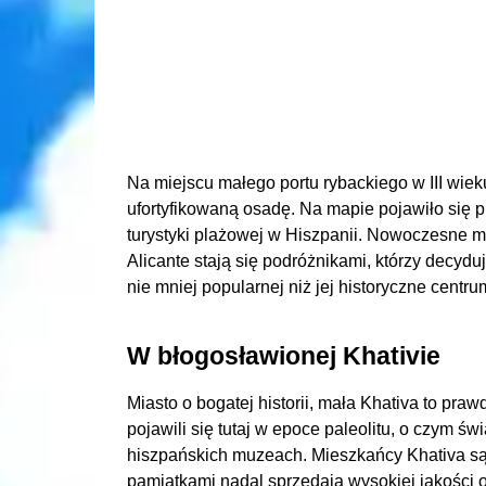
Na miejscu małego portu rybackiego w III wie
ufortyfikowaną osadę. Na mapie pojawiło się p
turystyki plażowej w Hiszpanii. Nowoczesne mia
Alicante stają się podróżnikami, którzy decyd
nie mniej popularnej niż jej historyczne centru
W błogosławionej Khativie
Miasto o bogatej historii, mała Khativa to praw
pojawili się tutaj w epoce paleolitu, o czym 
hiszpańskich muzeach. Mieszkańcy Khativa są
pamiątkami nadal sprzedają wysokiej jakości o