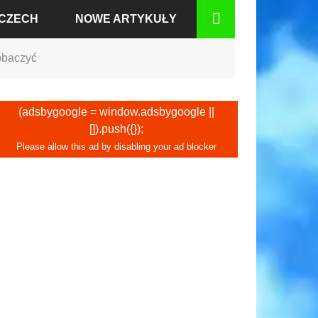
MCZECH
NOWE ARTYKUŁY
zobaczyć
BADEN
(adsbygoogle = window.adsbygoogle ||
[]).push({});
RCIE
GU
IUM