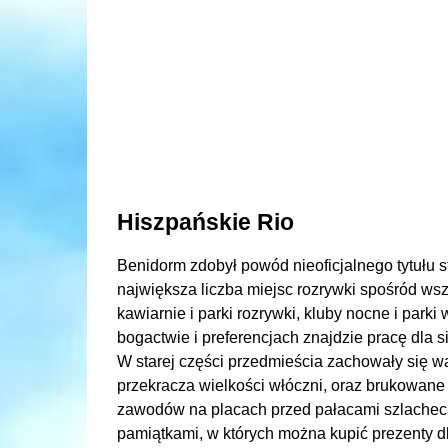
Hiszpańskie Rio
Benidorm zdobył powód nieoficjalnego tytułu s
największa liczba miejsc rozrywki spośród wszy
kawiarnie i parki rozrywki, kluby nocne i par
bogactwie i preferencjach znajdzie pracę dla s
W starej części przedmieścia zachowały się wą
przekracza wielkości włóczni, oraz brukowane
zawodów na placach przed pałacami szlacheckim
pamiątkami, w których można kupić prezenty dla