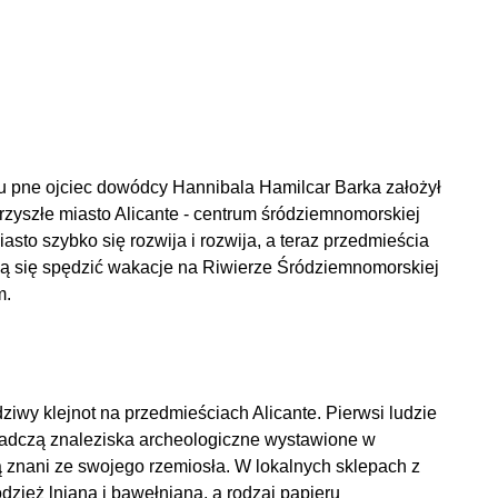
ku pne ojciec dowódcy Hannibala Hamilcar Barka założył
rzyszłe miasto Alicante - centrum śródziemnomorskiej
sto szybko się rozwija i rozwija, a teraz przedmieścia
ują się spędzić wakacje na Riwierze Śródziemnomorskiej
m.
dziwy klejnot na przedmieściach Alicante. Pierwsi ludzie
świadczą znaleziska archeologiczne wystawione w
 znani ze swojego rzemiosła. W lokalnych sklepach z
dzież lnianą i bawełnianą, a rodzaj papieru