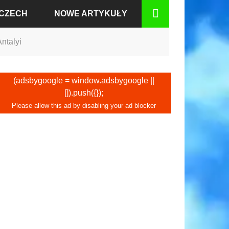
MCZECH
NOWE ARTYKUŁY
ntalyi
BADEN
(adsbygoogle = window.adsbygoogle ||
[]).push({});
RCIE
GU
IUM