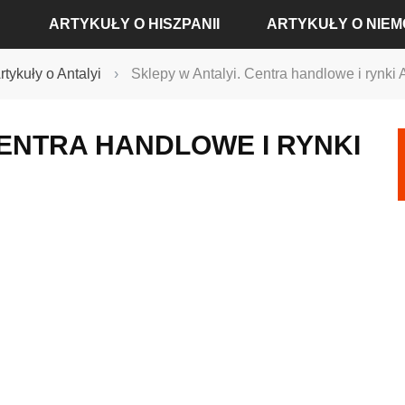
ARTYKUŁY O HISZPANII
ARTYKUŁY O NIE
rtykuły o Antalyi
›
Sklepy w Antalyi. Centra handlowe i rynki A
ARTYKUŁY O ALICANTE
ARTYKUŁY O BADEN-
CENTRA HANDLOWE I RYNKI
ARTYKUŁY O BARCELONIE
ARTYKUŁY O BERLINIE
ARTYKUŁY O MADRYCIE
ARTYKUŁY O DREŹNIE
ARTYKUŁY O SEWILLI
ARTYKUŁY O FRANKFU
ARTYKUŁY O WALENCJI
ARTYKUŁY O HAMBUR
ARTYKUŁY O KOLONII
ARTYKUŁY O MONACH