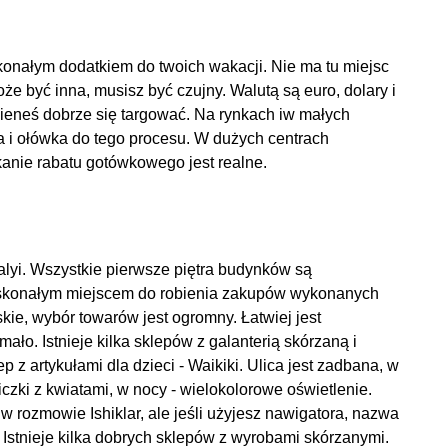
konałym dodatkiem do twoich wakacji. Nie ma tu miejsc
że być inna, musisz być czujny. Walutą są euro, dolary i
inieneś dobrze się targować. Na rynkach iw małych
a i ołówka do tego procesu. W dużych centrach
anie rabatu gotówkowego jest realne.
talyi. Wszystkie pierwsze piętra budynków są
doskonałym miejscem do robienia zakupów wykonanych
kie, wybór towarów jest ogromny. Łatwiej jest
mało. Istnieje kilka sklepów z galanterią skórzaną i
ep z artykułami dla dzieci - Waikiki. Ulica jest zadbana, w
czki z kwiatami, w nocy - wielokolorowe oświetlenie.
ę w rozmowie Ishiklar, ale jeśli użyjesz nawigatora, nazwa
 Istnieje kilka dobrych sklepów z wyrobami skórzanymi.