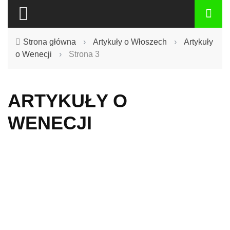
Strona główna
›
Artykuły o Włoszech
›
Artykuły
o Wenecji
›
Strona 3
ARTYKUŁY O
WENECJI