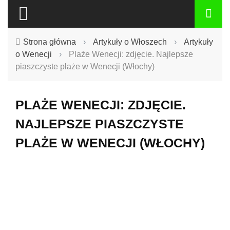
Strona główna
›
Artykuły o Włoszech
›
Artykuły
o Wenecji
›
Plaże Wenecji: zdjęcie. Najlepsze
piaszczyste plaże w Wenecji (Włochy)
PLAŻE WENECJI: ZDJĘCIE.
NAJLEPSZE PIASZCZYSTE
PLAŻE W WENECJI (WŁOCHY)