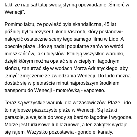
fakt, że napisał tutaj swoją słynną opowiadanie „Śmierć w
Wenecji”.
Pomimo faktu, że powieść była skandaliczna, 45 lat
później był tu reżyser Lukino Visconti, który postanowił
nakręcić ostateczne sceny tego samego filmu w Lido. A
obecnie plaże Lido są nadal popularne zarówno wśród
mieszkańców, jak i turystów. Istnieją wszystkie warunki,
dzięki którym można opalać się w ciepłym, łagodnym
słońcu, zanurzać się w wodach Morza Adriatyckiego, aby
„zmyć” zmęczenie ze zwiedzania Wenecji. Do Lido można
dostać się w piętnaście minut najprostszym środkiem
transportu do Wenecji - motorówką - vaporetto.
Teraz są wszystkie warunki dla wczasowiczów. Plaże Lido
to najlepsze piaszczyste plaże w Wenecji. Są leżaki i
parasole, a wejścia do wody są bardzo łagodne i wygodne.
Morze jest turkusowe lub lazurowe, a ten zakątek wydaje
się rajem. Wszystko pozostawia - gondole, kanały,