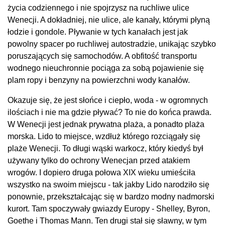
życia codziennego i nie spojrzysz na ruchliwe ulice
Wenecji. A dokładniej, nie ulice, ale kanały, którymi płyną
łodzie i gondole. Pływanie w tych kanałach jest jak
powolny spacer po ruchliwej autostradzie, unikając szybko
poruszających się samochodów. A obfitość transportu
wodnego nieuchronnie pociąga za sobą pojawienie się
plam ropy i benzyny na powierzchni wody kanałów.
Okazuje się, że jest słońce i ciepło, woda - w ogromnych
ilościach i nie ma gdzie pływać? To nie do końca prawda.
W Wenecji jest jednak prywatna plaża, a ponadto plaża
morska. Lido to miejsce, wzdłuż którego rozciągały się
plaże Wenecji. To długi wąski warkocz, który kiedyś był
używany tylko do ochrony Wenecjan przed atakiem
wrogów. I dopiero druga połowa XIX wieku umieściła
wszystko na swoim miejscu - tak jakby Lido narodziło się
ponownie, przekształcając się w bardzo modny nadmorski
kurort. Tam spoczywały gwiazdy Europy - Shelley, Byron,
Goethe i Thomas Mann. Ten drugi stał się sławny, w tym