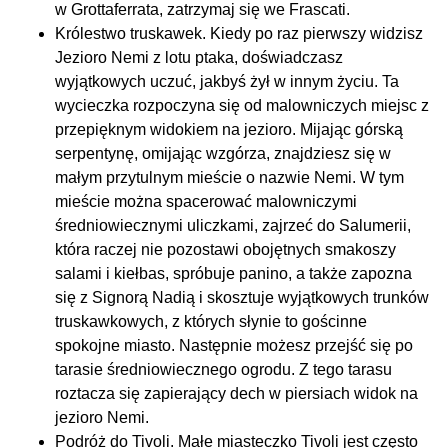
w Grottaferrata, zatrzymaj się we Frascati.
Królestwo truskawek. Kiedy po raz pierwszy widzisz
Jezioro Nemi z lotu ptaka, doświadczasz
wyjątkowych uczuć, jakbyś żył w innym życiu. Ta
wycieczka rozpoczyna się od malowniczych miejsc z
przepięknym widokiem na jezioro. Mijając górską
serpentynę, omijając wzgórza, znajdziesz się w
małym przytulnym mieście o nazwie Nemi. W tym
mieście można spacerować malowniczymi
średniowiecznymi uliczkami, zajrzeć do Salumerii,
która raczej nie pozostawi obojętnych smakoszy
salami i kiełbas, spróbuje panino, a także zapozna
się z Signorą Nadią i skosztuje wyjątkowych trunków
truskawkowych, z których słynie to gościnne
spokojne miasto. Następnie możesz przejść się po
tarasie średniowiecznego ogrodu. Z tego tarasu
roztacza się zapierający dech w piersiach widok na
jezioro Nemi.
Podróż do Tivoli. Małe miasteczko Tivoli jest często