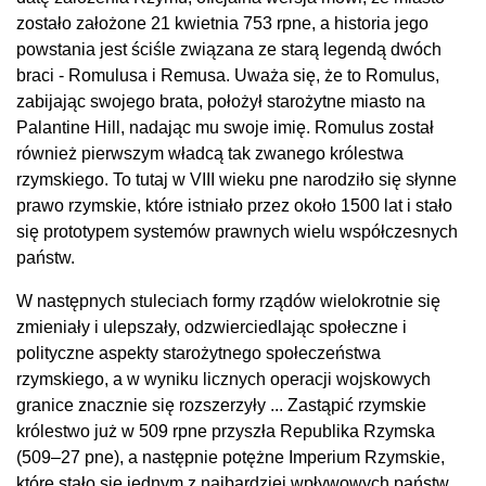
zostało założone 21 kwietnia 753 rpne, a historia jego
powstania jest ściśle związana ze starą legendą dwóch
braci - Romulusa i Remusa. Uważa się, że to Romulus,
zabijając swojego brata, położył starożytne miasto na
Palantine Hill, nadając mu swoje imię. Romulus został
również pierwszym władcą tak zwanego królestwa
rzymskiego. To tutaj w VIII wieku pne narodziło się słynne
prawo rzymskie, które istniało przez około 1500 lat i stało
się prototypem systemów prawnych wielu współczesnych
państw.
W następnych stuleciach formy rządów wielokrotnie się
zmieniały i ulepszały, odzwierciedlając społeczne i
polityczne aspekty starożytnego społeczeństwa
rzymskiego, a w wyniku licznych operacji wojskowych
granice znacznie się rozszerzyły ... Zastąpić rzymskie
królestwo już w 509 rpne przyszła Republika Rzymska
(509–27 pne), a następnie potężne Imperium Rzymskie,
które stało się jednym z najbardziej wpływowych państw