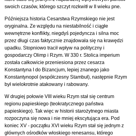
swoich czasów, którego szczyt rozkwitł w II wieku pne.
Późniejsza historia Cesarstwa Rzymskiego nie jest
oryginalna. Ze względu na niestabilność i ciągłe
wewnętrzne konflikty, niegdyś pojedyncza i silna moc
przez długi czas faktycznie znajdowała się na krawędzi
upadku. Stopniowo tracił wpływ na polityczny i
gospodarczy Olimp i Rzym. W 330 r. Stolica imperium
została całkowicie przeniesiona przez cesarza
Konstantyna I do Bizancjum, lepiej znanego jako
Konstantynopol (współczesny Stambuł), następnie Rzym
był wielokrotnie atakowany i rabowany.
W drugiej połowie VIII wieku Rzym stał się centrum
regionu papieskiego (teokratycznego państwa
papieskiego). Tak więc w historii starożytnego miasta
rozpoczyna się nowa i nie mniej ekscytująca era. Pod
koniec XV - początku XVI wieku Rzym stał się jednym z
głównych ośrodków włoskiego renesansu, którego