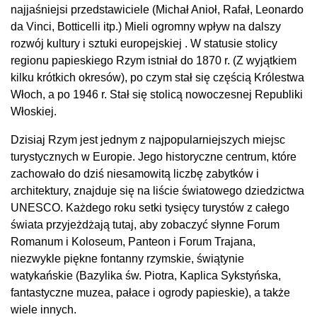
najjaśniejsi przedstawiciele (Michał Anioł, Rafał, Leonardo
da Vinci, Botticelli itp.) Mieli ogromny wpływ na dalszy
rozwój kultury i sztuki europejskiej . W statusie stolicy
regionu papieskiego Rzym istniał do 1870 r. (Z wyjątkiem
kilku krótkich okresów), po czym stał się częścią Królestwa
Włoch, a po 1946 r. Stał się stolicą nowoczesnej Republiki
Włoskiej.
Dzisiaj Rzym jest jednym z najpopularniejszych miejsc
turystycznych w Europie. Jego historyczne centrum, które
zachowało do dziś niesamowitą liczbę zabytków i
architektury, znajduje się na liście światowego dziedzictwa
UNESCO. Każdego roku setki tysięcy turystów z całego
świata przyjeżdżają tutaj, aby zobaczyć słynne Forum
Romanum i Koloseum, Panteon i Forum Trajana,
niezwykle piękne fontanny rzymskie, świątynie
watykańskie (Bazylika św. Piotra, Kaplica Sykstyńska,
fantastyczne muzea, pałace i ogrody papieskie), a także
wiele innych.