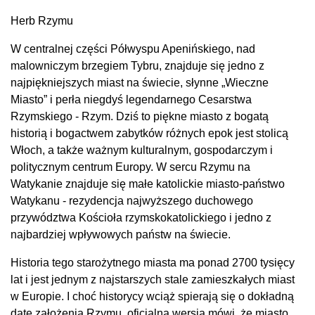
Herb Rzymu
W centralnej części Półwyspu Apenińskiego, nad
malowniczym brzegiem Tybru, znajduje się jedno z
najpiękniejszych miast na świecie, słynne „Wieczne
Miasto” i perła niegdyś legendarnego Cesarstwa
Rzymskiego - Rzym. Dziś to piękne miasto z bogatą
historią i bogactwem zabytków różnych epok jest stolicą
Włoch, a także ważnym kulturalnym, gospodarczym i
politycznym centrum Europy. W sercu Rzymu na
Watykanie znajduje się małe katolickie miasto-państwo
Watykanu - rezydencja najwyższego duchowego
przywództwa Kościoła rzymskokatolickiego i jedno z
najbardziej wpływowych państw na świecie.
Historia tego starożytnego miasta ma ponad 2700 tysięcy
lat i jest jednym z najstarszych stale zamieszkałych miast
w Europie. I choć historycy wciąż spierają się o dokładną
datę założenia Rzymu, oficjalna wersja mówi, że miasto