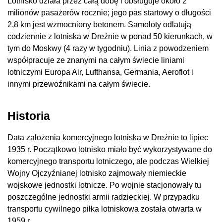
Lotnisko działa przez całą dobę i obsługuje około 2
milionów pasażerów rocznie; jego pas startowy o długości
2,8 km jest wzmocniony betonem. Samoloty odlatują
codziennie z lotniska w Dreźnie w ponad 50 kierunkach, w
tym do Moskwy (4 razy w tygodniu). Linia z powodzeniem
współpracuje ze znanymi na całym świecie liniami
lotniczymi Europa Air, Lufthansa, Germania, Aeroflot i
innymi przewoźnikami na całym świecie.
Historia
Data założenia komercyjnego lotniska w Dreźnie to lipiec
1935 r. Początkowo lotnisko miało być wykorzystywane do
komercyjnego transportu lotniczego, ale podczas Wielkiej
Wojny Ojczyźnianej lotnisko zajmowały niemieckie
wojskowe jednostki lotnicze. Po wojnie stacjonowały tu
poszczególne jednostki armii radzieckiej. W przypadku
transportu cywilnego piłka lotniskowa została otwarta w
1959 r.