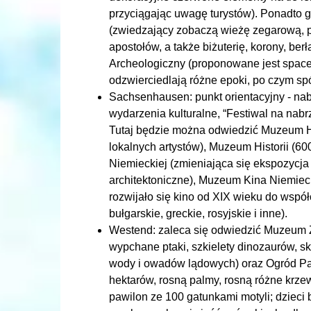
przyciągając uwagę turystów). Ponadto g
(zwiedzający zobaczą wieżę zegarową, p
apostołów, a także biżuterię, korony, b
Archeologiczny (proponowane jest space
odzwierciedlają różne epoki, po czym sp
Sachsenhausen: punkt orientacyjny - nab
wydarzenia kulturalne, “Festiwal na nab
Tutaj będzie można odwiedzić Muzeum Hi
lokalnych artystów), Muzeum Historii (6
Niemieckiej (zmieniająca się ekspozycja
architektoniczne), Muzeum Kina Niemiec
rozwijało się kino od XIX wieku do wspó
bułgarskie, greckie, rosyjskie i inne).
Westend: zaleca się odwiedzić Muzeum Z
wypchane ptaki, szkielety dinozaurów, s
wody i owadów lądowych) oraz Ogród Pa
hektarów, rosną palmy, rosną różne krzew
pawilon ze 100 gatunkami motyli; dzieci