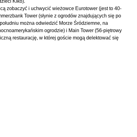
zieci Kiko).
chcą zobaczyć i uchwycić wieżowce Eurotower (jest to 40-
mmerzbank Tower (słynie z ogrodów znajdujących się po
a południu można odwiedzić Morze Śródziemne, na
łnocnoamerykańskim ogrodzie) i Main Tower (56-piętrowy
zną restaurację, w której goście mogą delektować się