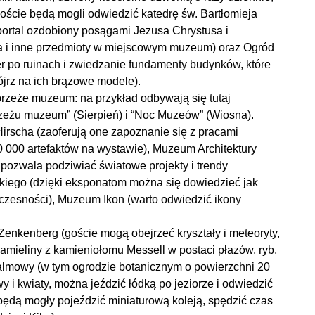
oście będą mogli odwiedzić katedrę św. Bartłomieja
ortal ozdobiony posągami Jezusa Chrystusa i
erła i inne przedmioty w miejscowym muzeum) oraz Ogród
r po ruinach i zwiedzanie fundamenty budynków, które
ójrz na ich brązowe modele).
rzeże muzeum: na przykład odbywają się tutaj
rzeżu muzeum” (Sierpień) i “Noc Muzeów” (Wiosna).
rscha (zaoferują one zapoznanie się z pracami
00 000 artefaktów na wystawie), Muzeum Architektury
 pozwala podziwiać światowe projekty i trendy
kiego (dzięki eksponatom można się dowiedzieć jak
łczesności), Muzeum Ikon (warto odwiedzić ikony
enkenberg (goście mogą obejrzeć kryształy i meteoryty,
kamieliny z kamieniołomu Messell w postaci płazów, ryb,
lmowy (w tym ogrodzie botanicznym o powierzchni 20
y i kwiaty, można jeździć łódką po jeziorze i odwiedzić
 będą mogły pojeździć miniaturową koleją, spędzić czas