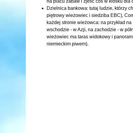
na placu zabaw i zjeść coś w kiosku dla d
Dzielnica bankowa: tutaj ludzie, którzy 
piętrowy wieżowiec i siedziba EBC), Co
każdej stronie wieżowca: na przykład n
wschodzie - w Azji, na zachodzie - w pó
wieżowiec ma taras widokowy i panoramic
niemieckim piwem).