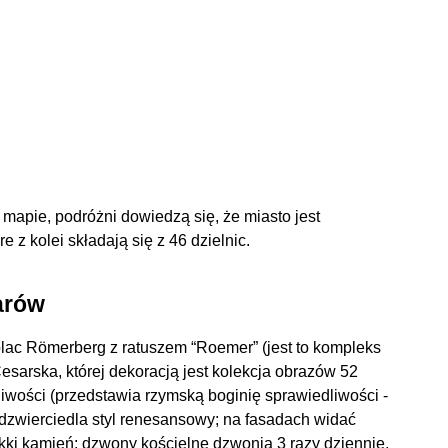
mapie, podróżni dowiedzą się, że miasto jest
e z kolei składają się z 46 dzielnic.
arów
t plac Römerberg z ratuszem “Roemer” (jest to kompleks
esarska, której dekoracją jest kolekcja obrazów 52
liwości (przedstawia rzymską boginię sprawiedliwości -
odzwierciedla styl renesansowy; na fasadach widać
kki kamień; dzwony kościelne dzwonią 3 razy dziennie,