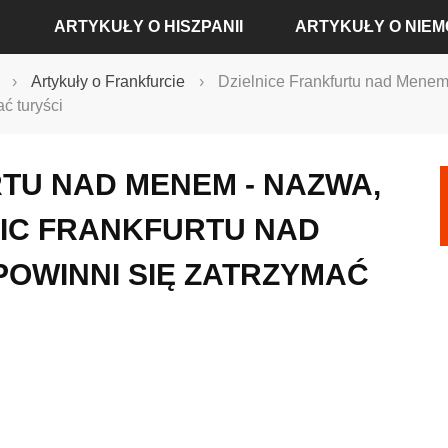
ARTYKUŁY O HISZPANII
ARTYKUŁY O NIE
›
Artykuły o Frankfurcie
›
Dzielnice Frankfurtu nad Menem -
ć turyści
ARTYKUŁY O ALICANTE
ARTYKUŁY O BADEN-
ARTYKUŁY O BARCELONIE
ARTYKUŁY O BERLINIE
TU NAD MENEM - NAZWA,
ARTYKUŁY O MADRYCIE
ARTYKUŁY O DREŹNIE
LNIC FRANKFURTU NAD
ARTYKUŁY O SEWILLI
ARTYKUŁY O FRANKFU
POWINNI SIĘ ZATRZYMAĆ
ARTYKUŁY O WALENCJI
ARTYKUŁY O HAMBUR
ARTYKUŁY O KOLONII
ARTYKUŁY O MONACH