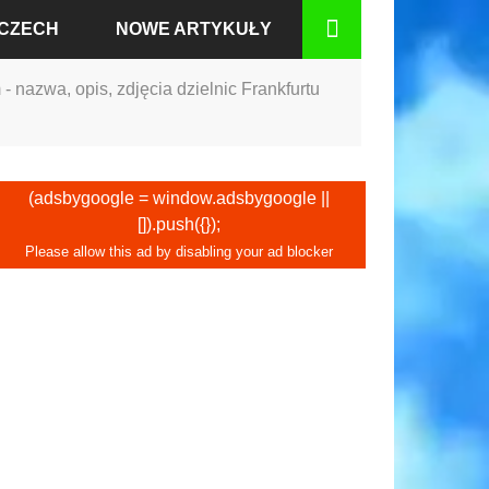
MCZECH
NOWE ARTYKUŁY
 nazwa, opis, zdjęcia dzielnic Frankfurtu
BADEN
(adsbygoogle = window.adsbygoogle ||
[]).push({});
RCIE
GU
IUM