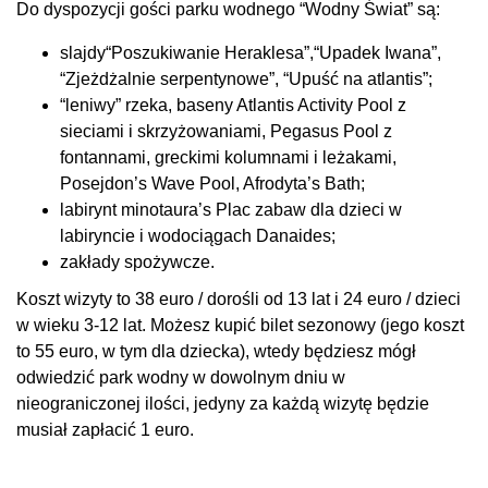
Do dyspozycji gości parku wodnego “Wodny Świat” są:
slajdy“Poszukiwanie Heraklesa”,“Upadek Iwana”,
“Zjeżdżalnie serpentynowe”, “Upuść na atlantis”;
“leniwy” rzeka, baseny Atlantis Activity Pool z
sieciami i skrzyżowaniami, Pegasus Pool z
fontannami, greckimi kolumnami i leżakami,
Posejdon’s Wave Pool, Afrodyta’s Bath;
labirynt minotaura’s Plac zabaw dla dzieci w
labiryncie i wodociągach Danaides;
zakłady spożywcze.
Koszt wizyty to 38 euro / dorośli od 13 lat i 24 euro / dzieci
w wieku 3-12 lat. Możesz kupić bilet sezonowy (jego koszt
to 55 euro, w tym dla dziecka), wtedy będziesz mógł
odwiedzić park wodny w dowolnym dniu w
nieograniczonej ilości, jedyny za każdą wizytę będzie
musiał zapłacić 1 euro.